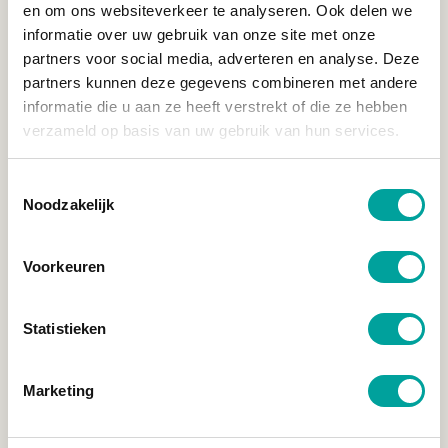
en om ons websiteverkeer te analyseren. Ook delen we
Wij voeren het werk uit.
informatie over uw gebruik van onze site met onze
partners voor social media, adverteren en analyse. Deze
partners kunnen deze gegevens combineren met andere
informatie die u aan ze heeft verstrekt of die ze hebben
Jij hoeft alleen nog te genieten.
verzameld op basis van uw gebruik van hun services.
Toestemmingsselectie
Noodzakelijk
Voorkeuren
Statistieken
Marketing