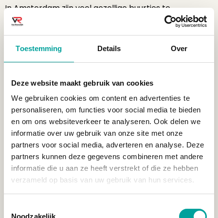
In Amsterdam zijn veel gezellige buurtjes te
ontdekken. Of je dit nu zoekt in wat meer de echte
woonwijken of in het centrum. In het centrum is het
tegenwoordig wel iets beter zoeken, aangezien het
Toestemming
Details
Over
toerisme flink is toegenomen. Maar zoek je het iets
daar buiten, dan kun je veel gezelligheid verwachten.
Je kunt kiezen uit buurtkroegjes, zoals je die in de
Deze website maakt gebruik van cookies
Jordaan
hebt (wel centrum) of in Oost. Of zoek het
We gebruiken cookies om content en advertenties te
op in de buurten waar veel meer
personaliseren, om functies voor social media te bieden
horecagelegenheden zijn die bij elkaar zitten, zoals op
en om ons websiteverkeer te analyseren. Ook delen we
De Clerqstraat.
informatie over uw gebruik van onze site met onze
Mentaliteit van
partners voor social media, adverteren en analyse. Deze
partners kunnen deze gegevens combineren met andere
doorpakken
informatie die u aan ze heeft verstrekt of die ze hebben
verzameld op basis van uw gebruik van hun services.
De mentaliteit van de gemiddelde Amsterdammer is
misschien wat anders dan je gewend bent.. Nou zijn
Toestemmingsselectie
Nederlanders al behoorlijk recht door zee, ook dat kun
Noodzakelijk