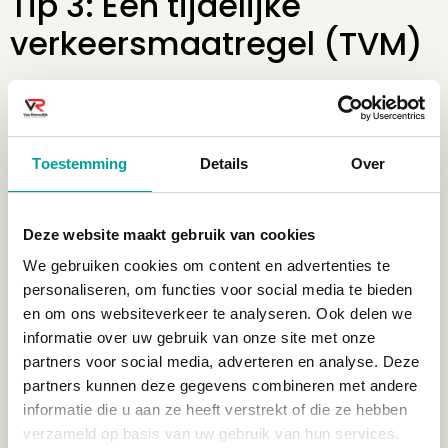
Tip 3: Een tijdelijke
verkeersmaatregel (TVM)
Op de dag van de verhuizing staan wij met een grote
verhuiswagen voor de deur. Als er parkeervakken zijn,
moet je die gebruiken voor de verhuiswagen. Als er
geen parkeervakken zijn kun je de straat tijdelijk
Toestemming
Details
Over
afzetten. Je moet hiervoor een Tijdelijke
Verkeersmaatregel (TVM) aanvragen bij jouw
stadsdeel.
Deze website maakt gebruik van cookies
We gebruiken cookies om content en advertenties te
Tip 4: Geef op tijd
personaliseren, om functies voor social media te bieden
adreswijzigingen door
en om ons websiteverkeer te analyseren. Ook delen we
informatie over uw gebruik van onze site met onze
partners voor social media, adverteren en analyse. Deze
Zorg ervoor dat je op tijd voor je verhuizing jouw
partners kunnen deze gegevens combineren met andere
adreswijziging doorgeeft aan alle belangrijke
informatie die u aan ze heeft verstrekt of die ze hebben
instanties. Bij de gemeente doe je dit vanaf 4 weken
verzameld op basis van uw gebruik van hun services.
voor de verhuisdatum tot uiterlijk 5 dagen na je